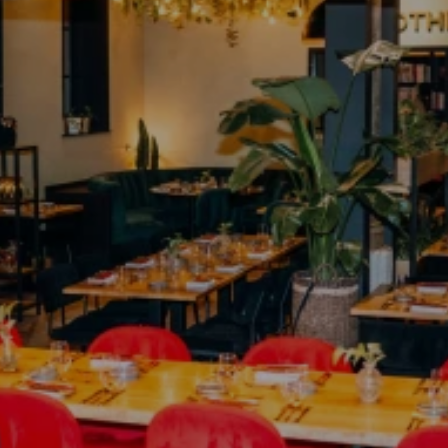
R
E
S
T
A
U
R
A
N
T
1
8
2
1
T
Ü
B
I
N
G
E
N
CATERING & KULINARIK