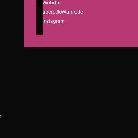
Website
aperolflo@gmx.de
Instagram
 
 