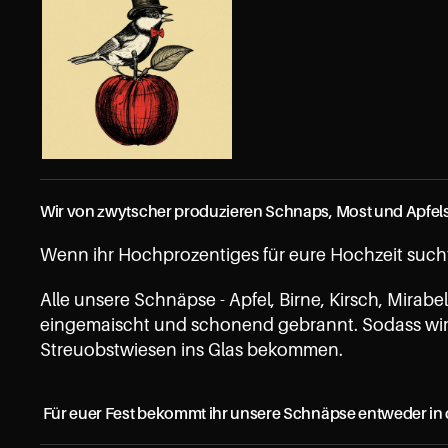
Wir von zwytscher produzieren Schnaps, Most und Apfels
Wenn ihr Hochprozentiges für eure Hochzeit sucht, 
Alle unsere Schnäpse - Apfel, Birne, Kirsch, Mirab
eingemaischt und schonend gebrannt. Sodass wi
Streuobstwiesen ins Glas bekommen.   
 Für euer Fest bekommt ihr unsere Schnäpse entweder in 