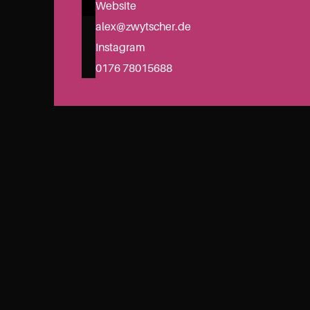
Website
alex@zwytscher.de
Instagram
0176 78015688